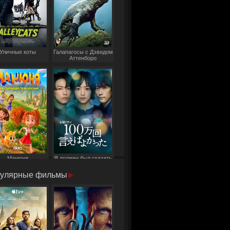
Уличные коты
Галапагосы с Дэвидом
Аттенборо
Манюня
Я должен был сказать
это миллион раз
улярные фильмы