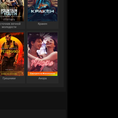
сточник вечной
Кракен
молодости
Грешники
Анора