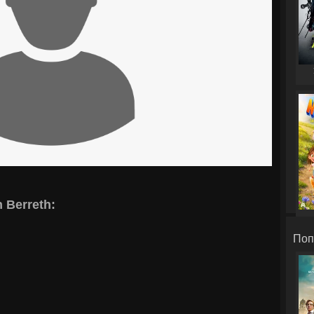
 Berreth:
Поп