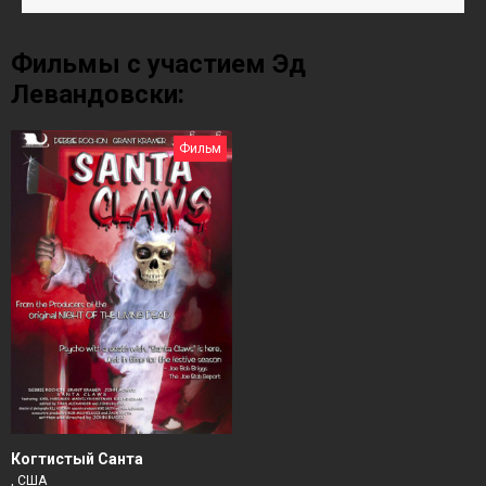
Фильмы с участием Эд
Левандовски:
Фильм
Когтистый Санта
, США