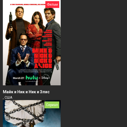
Фильм
Майк и Ник и Ник и Элис
, США
Сериал