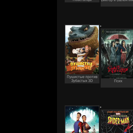
Виктор и Валенти
Пушистые против
Зубастых 3D
Псих