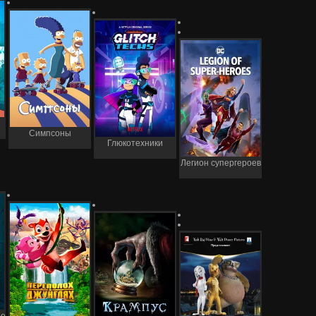
Симпсоны
Глюкотехники
Легион супергероев