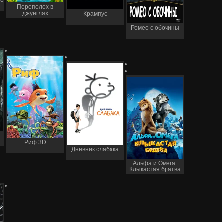
но
Переполох в
джунглях
Крампус
Ромео с обочины
Риф 3D
Дневник слабака
Альфа и Омега:
Клыкастая братва