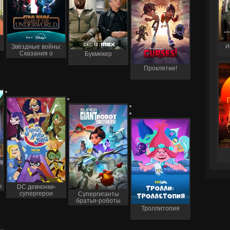
И
Звёздные войны:
Сказания о
Букмекер
преступном мире
Проклятие!
е
DC девчонки-
супергерои
Супергиганты
братья-роботы
Троллитопия