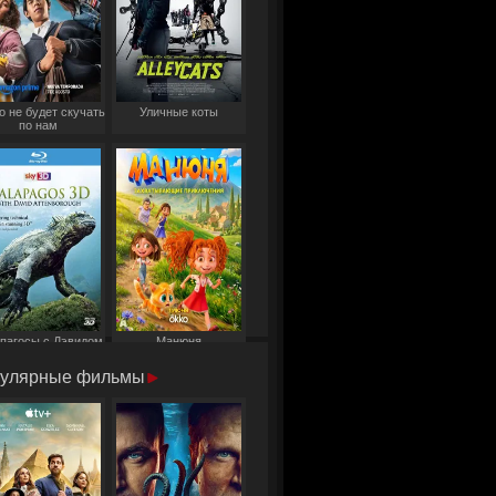
о не будет скучать
Уличные коты
по нам
пагосы с Дэвидом
Манюня
Аттенборо
улярные фильмы