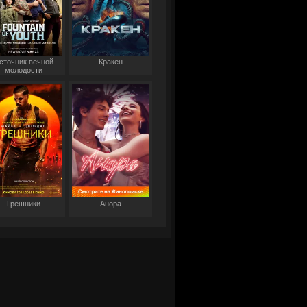
сточник вечной
Кракен
молодости
Грешники
Анора