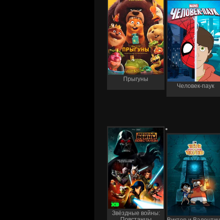
Прыгуны
Человек-паук
Звёздные войны:
Повстанцы