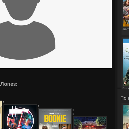
Никт
 Лопез:
Гала
Поп