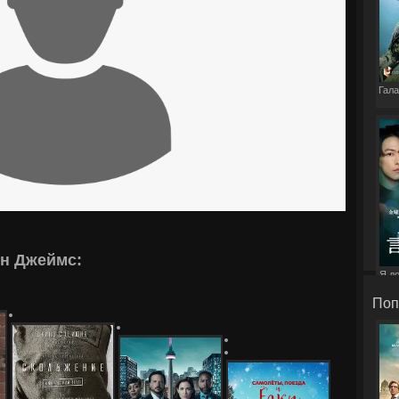
Гала
н Джеймс:
Я д
э
Поп