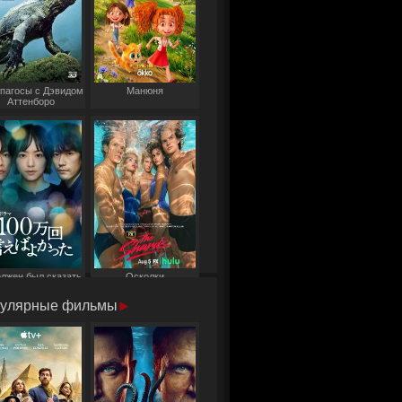
пагосы с Дэвидом
Манюня
Аттенборо
олжен был сказать
Осколки
то миллион раз
улярные фильмы