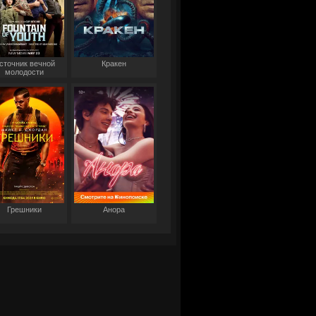
сточник вечной
Кракен
молодости
Грешники
Анора