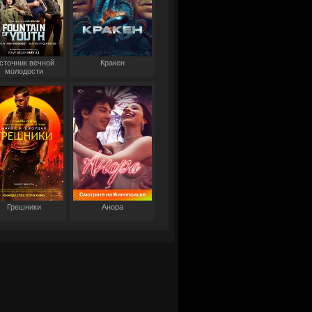
сточник вечной
Кракен
молодости
Грешники
Анора