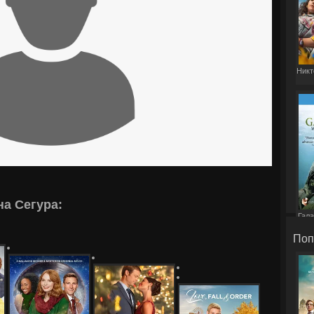
Никт
а Сегура:
Гала
Поп