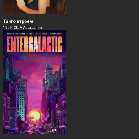
Танго втроем
1999, США Австралия