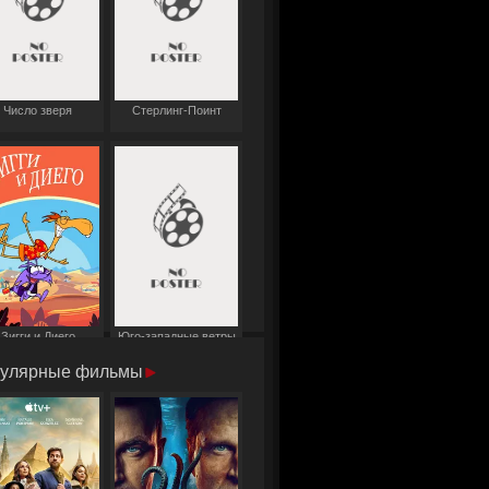
Число зверя
Стерлинг-Поинт
Зигги и Диего
Юго-западные ветры
улярные фильмы