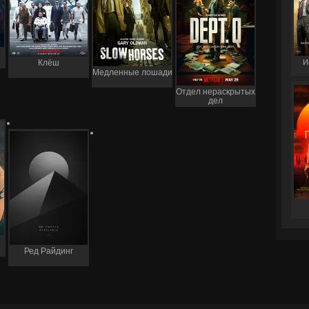
И
Клёш
Медленные лошади
Отдел нераскрытых
дел
Ред Райдинг