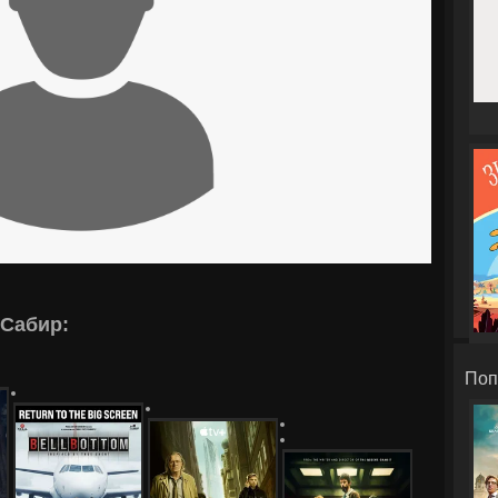
 Сабир:
Поп