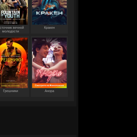
сточник вечной
Кракен
молодости
Грешники
Анора