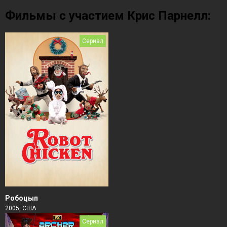
Фильмы с участием Крис Парнелл:
Сериал
Робоцып
2005, США
Сериал