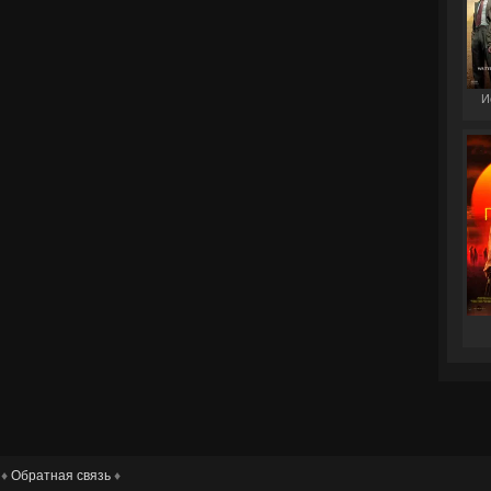
И
 ♦
Обратная связь
♦