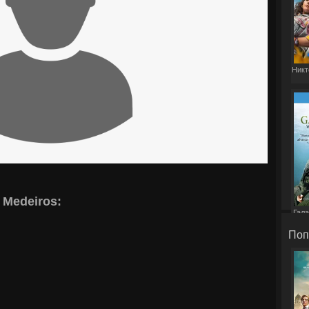
Никт
 Medeiros:
Гала
Поп