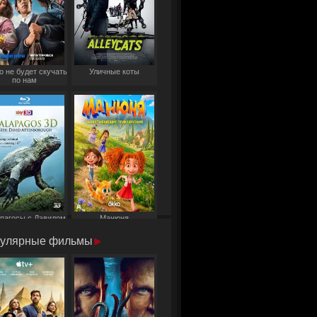
о не будет скучать
Уличные коты
по нам
пагосы с Дэвидом
Манюня
Аттенборо
улярные фильмы