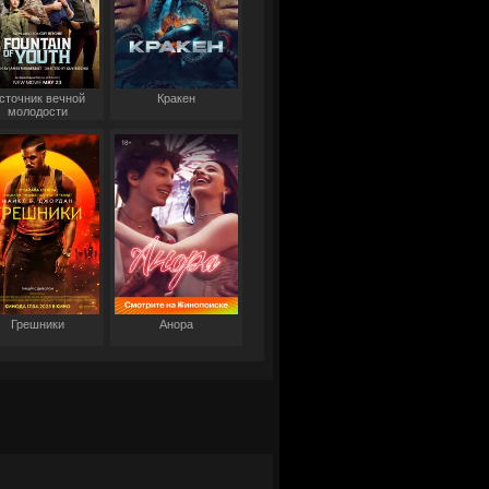
сточник вечной
Кракен
молодости
Грешники
Анора