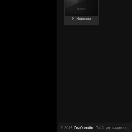
Я, Нирвана
© 2016
ГидОнлайн
- Твой гид в мире кино!