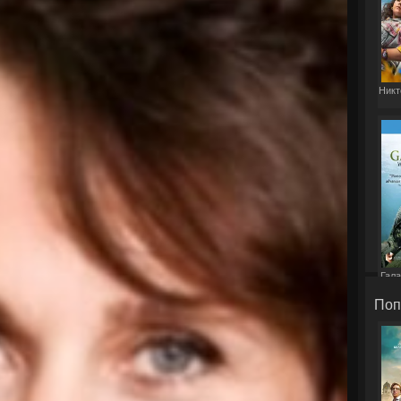
Никт
Гала
Поп