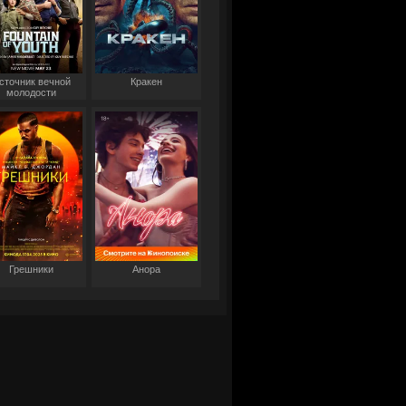
сточник вечной
Кракен
молодости
Грешники
Анора