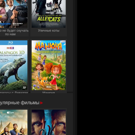
о не будет скучать
Уличные коты
по нам
пагосы с Дэвидом
Манюня
Аттенборо
улярные фильмы