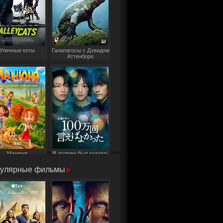
Уличные коты
Галапагосы с Дэвидом
Аттенборо
Манюня
Я должен был сказать
это миллион раз
улярные фильмы