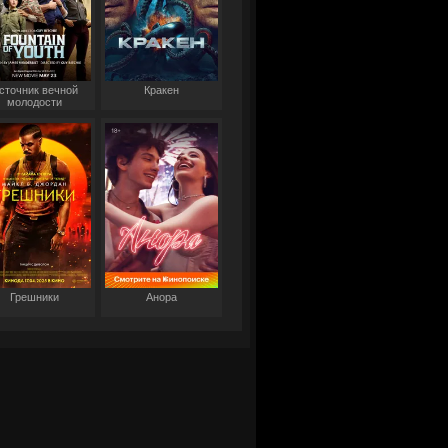
сточник вечной
Кракен
молодости
Грешники
Анора