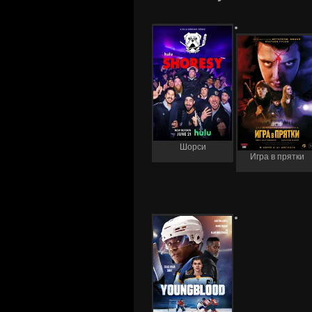
Шорси
Игра в прятки