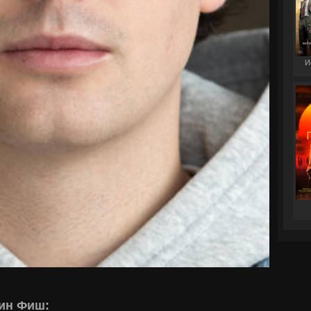
И
ин Фиш: