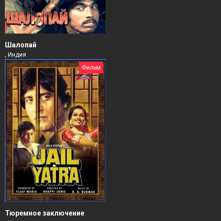
Шалопай
, Индия
Фильм
Тюремное заключение