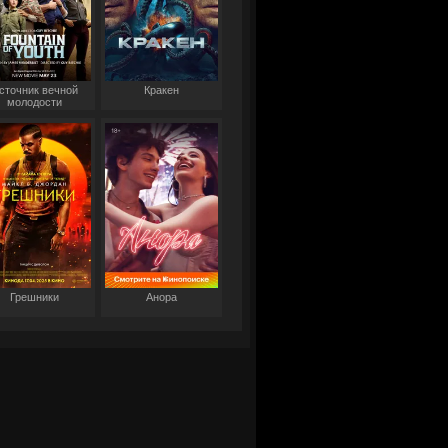
сточник вечной
Кракен
молодости
Грешники
Анора