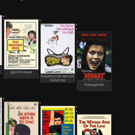
Другой ящик
Блаженство миссис
Блоссом
Нападение