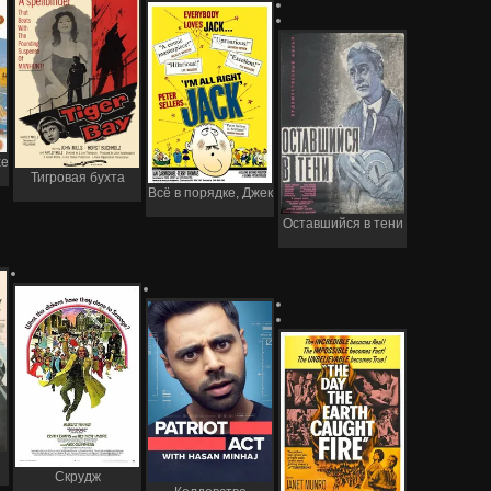
хе
Тигровая бухта
Всё в порядке, Джек
Оставшийся в тени
Скрудж