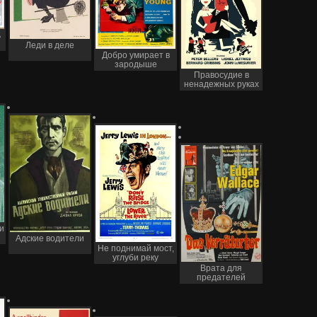
ь
Леди в деле
Добро умирает в
зародыше
Правосудие в
ненадежных руках
и
Адские водители
Не поднимай мост,
углуби реку
Врата для
предателей