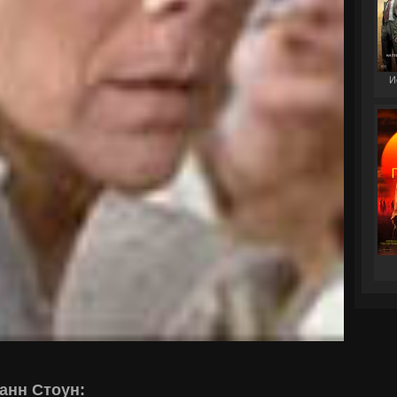
И
анн Стоун: