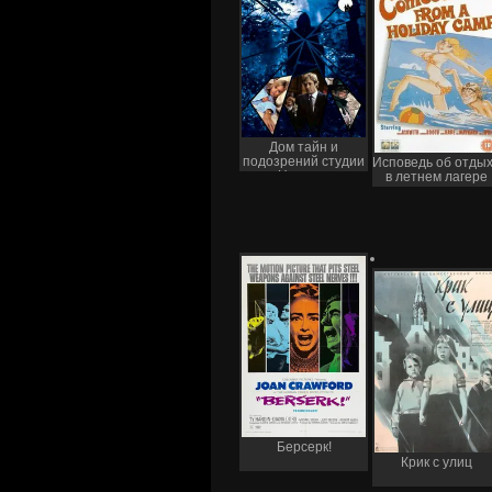
Дом тайн и
подозрений студии
Исповедь об отды
Hammer
в летнем лагере
Берсерк!
Крик с улиц