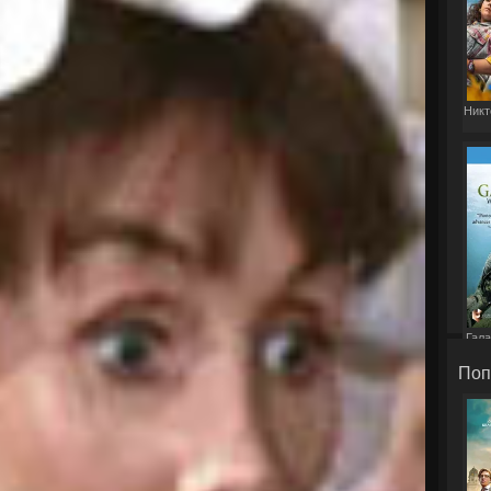
Никт
Гала
Поп