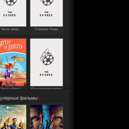
Число зверя
Стерлинг-Поинт
Зигги и Диего
Юго-западные ветры
улярные фильмы