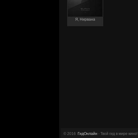
Я, Нирвана
© 2016
ГидОнлайн
- Твой гид в мире кино!