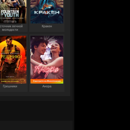
сточник вечной
Кракен
молодости
Грешники
Анора