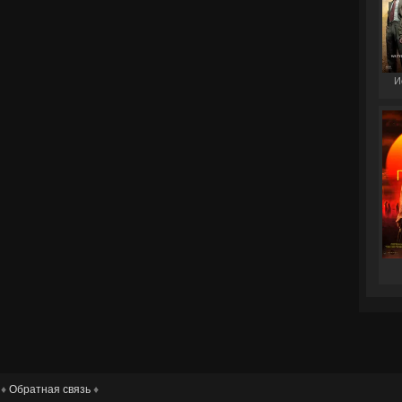
И
 ♦
Обратная связь
♦