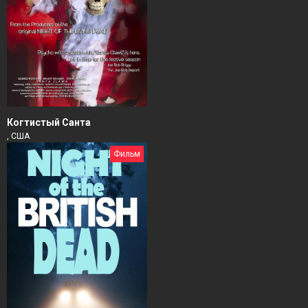
Когтистый Санта
, США
Фильм