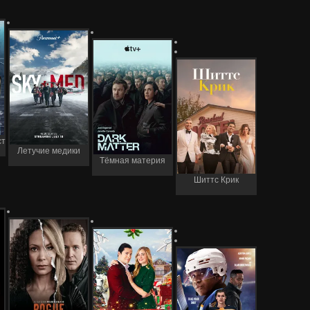
ст
Летучие медики
Тёмная материя
Шиттс Крик