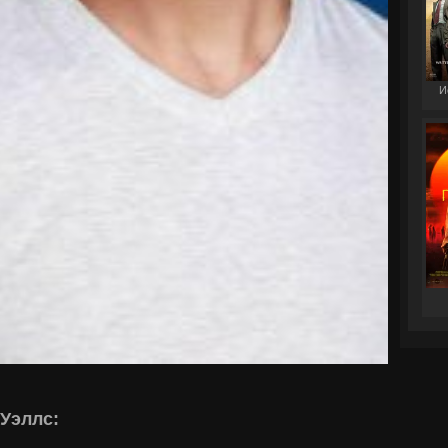
И
Уэллс: