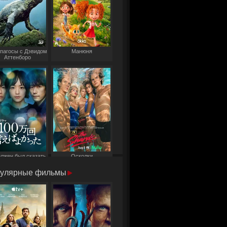
пагосы с Дэвидом
Манюня
Аттенборо
олжен был сказать
Осколки
то миллион раз
улярные фильмы