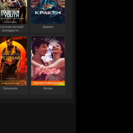
сточник вечной
Кракен
молодости
Грешники
Анора