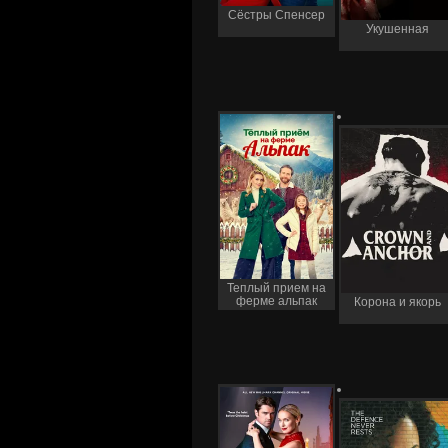
Сёстры Спенсер
Укушенная
Теплый прием на
ферме альпак
Корона и якорь