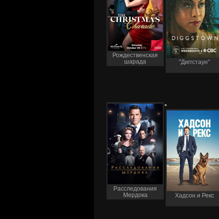
Рождественская
шарада
"Диггстаун"
Расследования
Мердока
Хадсон и Рекс