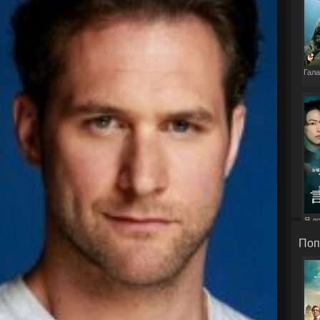
Гала
Я д
э
Поп