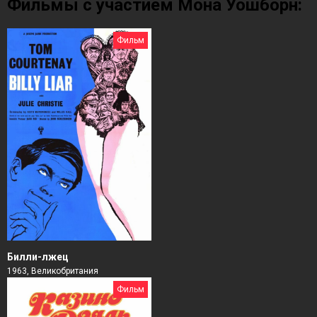
Фильмы с участием Мона Уошборн:
Фильм
Билли-лжец
1963, Великобритания
Фильм