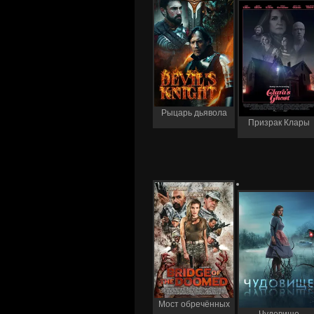
Рыцарь дьявола
Призрак Клары
Мост обречённых