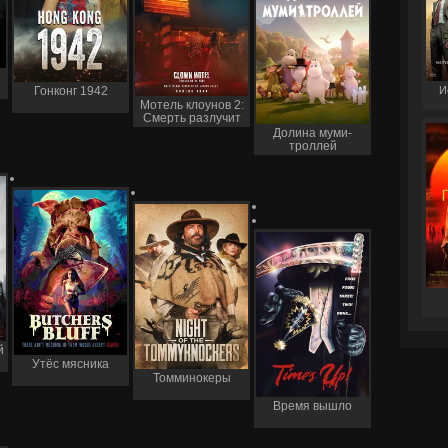
И
Гонконг 1942
Мотель клоунов 2:
Смерть разлучит
нас
Долина муми-
троллей
й
Утёс мясника
Томминокеры
Время вышло