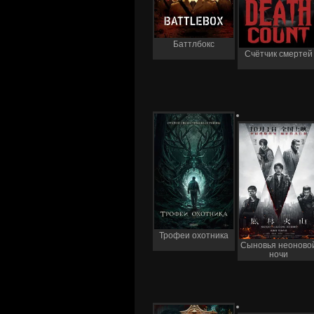
Баттлбокс
Счётчик смертей
Трофеи охотника
Сыновья неоново
ночи