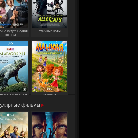
о не будет скучать
Уличные коты
по нам
пагосы с Дэвидом
Манюня
Аттенборо
улярные фильмы