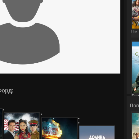
Никт
Форд:
Гала
Поп