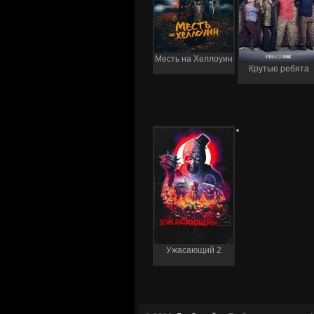
Месть на Хеллоуин
Крутые ребята
Ужасающий 2