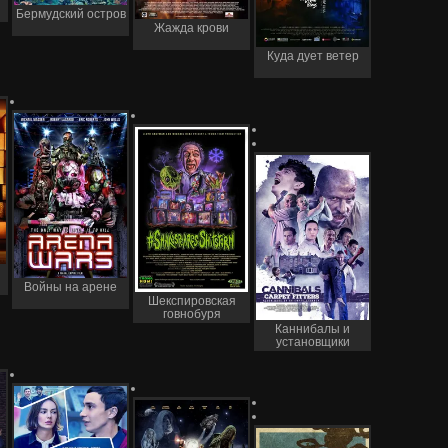
Бермудский остров
Жажда крови
Куда дует ветер
Войны на арене
Шекспировская
говнобуря
Каннибалы и
установщики
напольных
покрытий