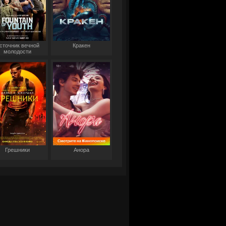
сточник вечной
Кракен
молодости
Грешники
Анора