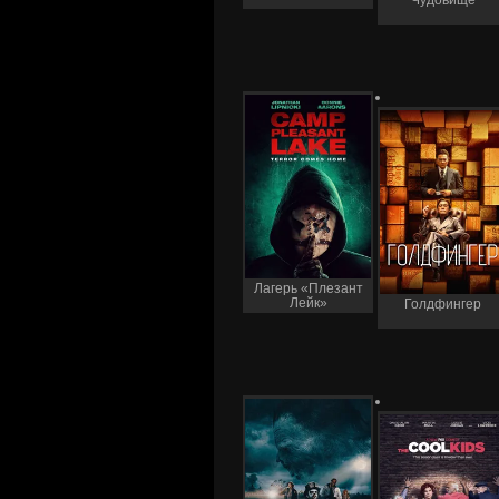
Чудовище
Лагерь «Плезант
Лейк»
Голдфингер