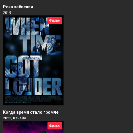
Река забвения
2019
Фильм
Когда время стало громче
2022, Канада
Фильм