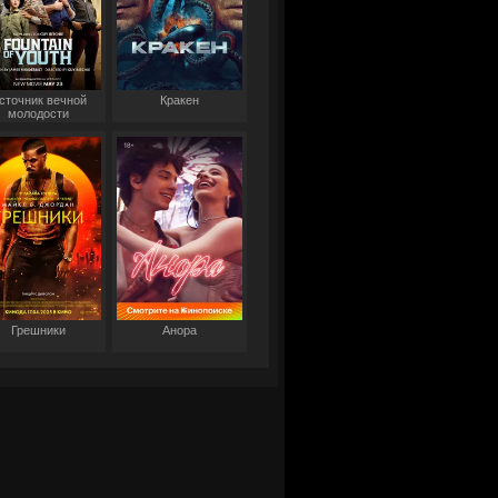
сточник вечной
Кракен
молодости
Грешники
Анора