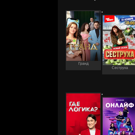
Гранд
Сеструха