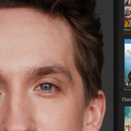
Никт
Гала
Поп