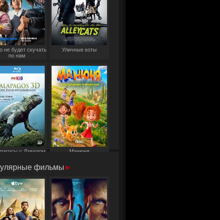
о не будет скучать
Уличные коты
по нам
пагосы с Дэвидом
Манюня
Аттенборо
улярные фильмы