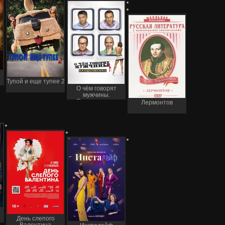
Тупой и еще тупее 2
О чём говорят
мужчины.
Продолжение
Лермонтов
День слепого
Валентина