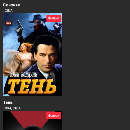
Слизняк
, США
Фильм
Тень
1994, США
Фильм