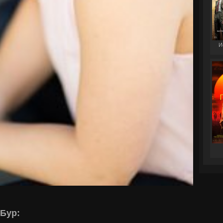
И
Бур: