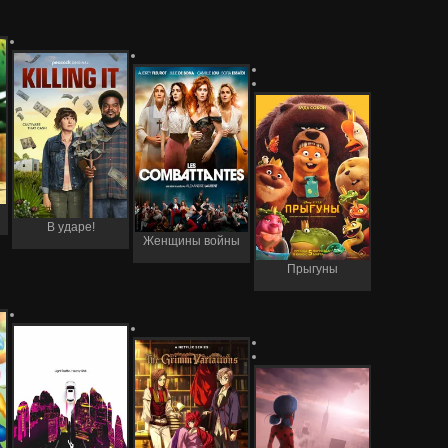
В ударе!
Женщины войны
Прыгуны