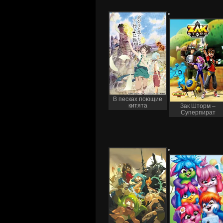
В песках поющие
китята
Зак Шторм –
Суперпират