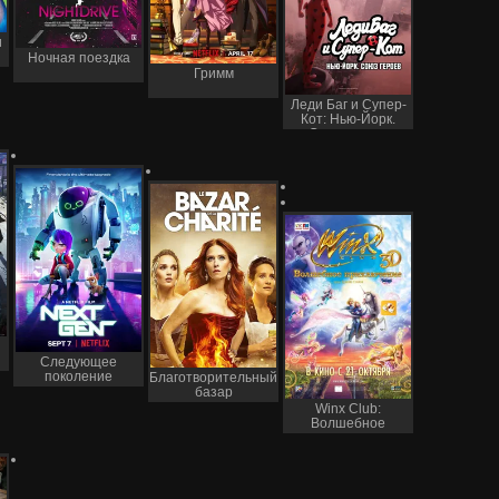
и
Ночная поездка
Гримм
Леди Баг и Супер-
Кот: Нью-Йорк.
Союз героев
Следующее
поколение
Благотворительный
базар
Winx Club:
Волшебное
приключение