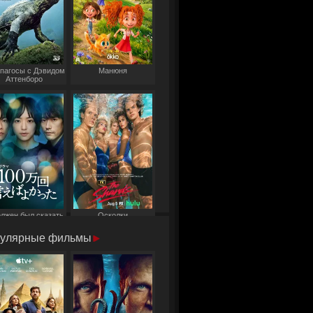
пагосы с Дэвидом
Манюня
Аттенборо
олжен был сказать
Осколки
то миллион раз
улярные фильмы