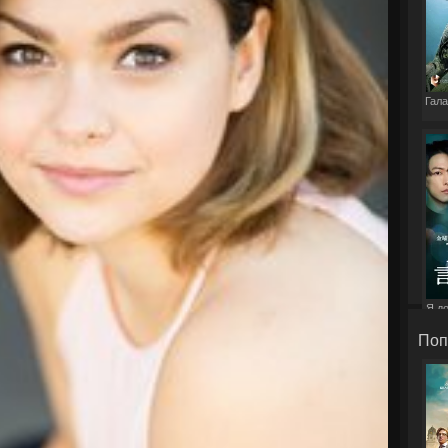
Гала
Я д
э
Поп