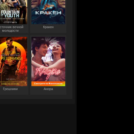
сточник вечной
Кракен
молодости
Грешники
Анора