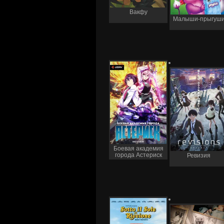
Вакфу
Малыши-прыгуш
Боевая академия
города Астериск
Ревизия