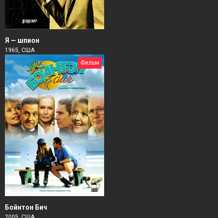
Я — шпион
1965, США
Фильм
Бойнтон Бич
2005, США