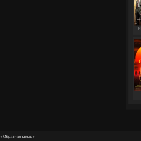
И
 ♦
Обратная связь
♦