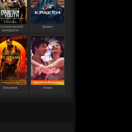
сточник вечной
Кракен
молодости
Грешники
Анора