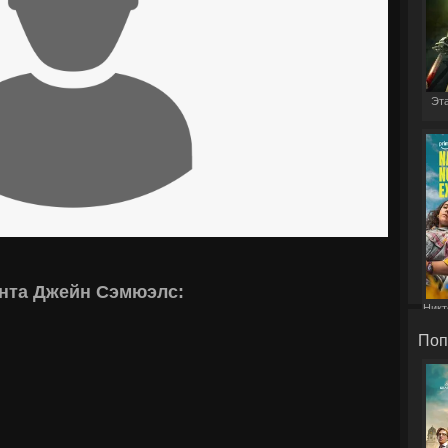
Эта
нта Джейн Сэмюэлс:
Никт
Поп