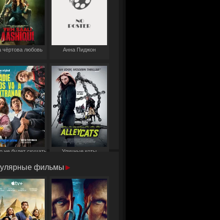
 чёртова любовь
Анна Пиджон
о не будет скучать
Уличные коты
по нам
улярные фильмы