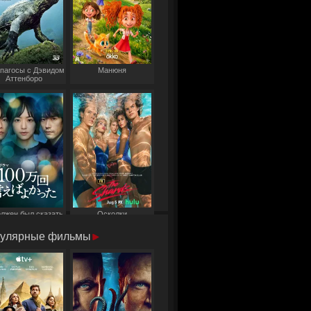
пагосы с Дэвидом
Манюня
Аттенборо
олжен был сказать
Осколки
то миллион раз
улярные фильмы