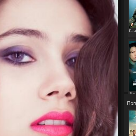
Гала
Я д
э
Поп