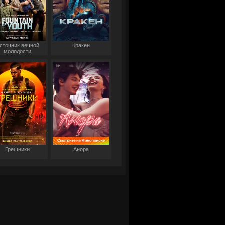
сточник вечной
Кракен
молодости
Грешники
Анора