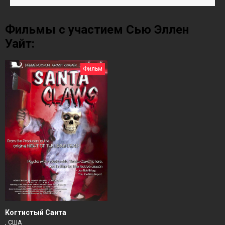
Фильмы с участием Сью Эллен
Уайт:
Фильм
Когтистый Санта
, США