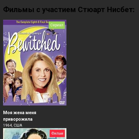
Фильмы с участием Стюарт Нисбет:
Сериал
Моя жена меня
приворожила
1964, США
Фильм