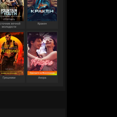
сточник вечной
Кракен
молодости
Грешники
Анора