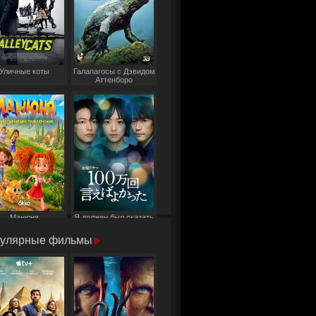
Уличные коты
Галапагосы с Дэвидом
Аттенборо
Манюня
Я должен был сказать
это миллион раз
улярные фильмы