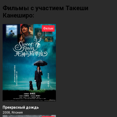
Фильмы с участием Такеши
Канеширо:
Фильм
Прекрасный дождь
2008, Япония