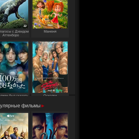
пагосы с Дэвидом
Манюня
Аттенборо
олжен был сказать
Осколки
то миллион раз
улярные фильмы