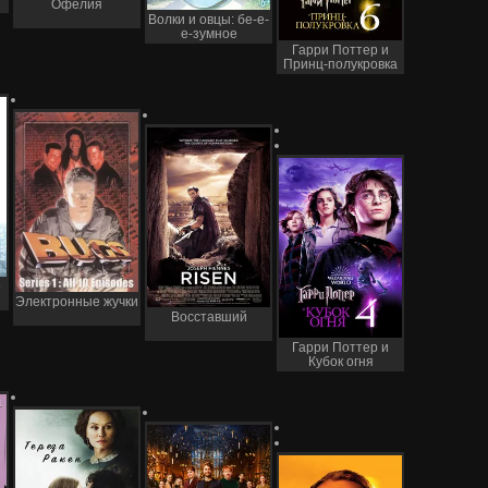
Офелия
Волки и овцы: бе-е-
е-зумное
превращение
Гарри Поттер и
Принц-полукровка
е
Электронные жучки
Восставший
Гарри Поттер и
Кубок огня