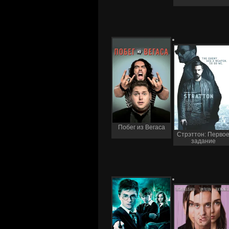
Побег из Вегаса
Стрэттон: Перво
задание