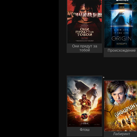
Они придут за
тобой
Происхождение
Флэш
Лабиринт