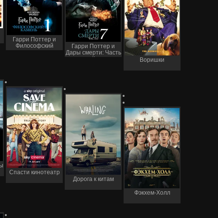
Гарри Поттер и
Философский
Гарри Поттер и
камень
Дары смерти: Часть
II
Воришки
ы
Спасти кинотеатр
Дорога к китам
Фэкхем-Холл