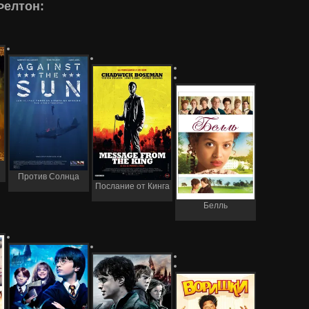
Фелтон:
Против Солнца
Послание от Кинга
Белль