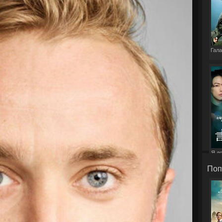
Гала
Я д
э
Поп