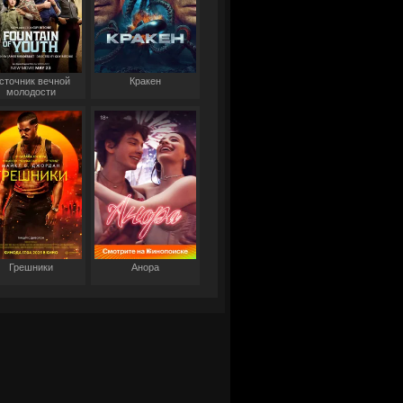
сточник вечной
Кракен
молодости
Грешники
Анора