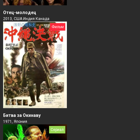
Отец-молодец
2013, США Индия Канада
Фильм
Битва за Окинаву
1971, Япония
Сериал