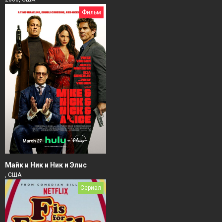
Фильм
Майк и Ник и Ник и Элис
, США
Сериал