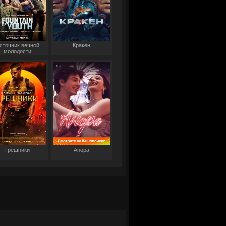
сточник вечной
Кракен
молодости
Грешники
Анора