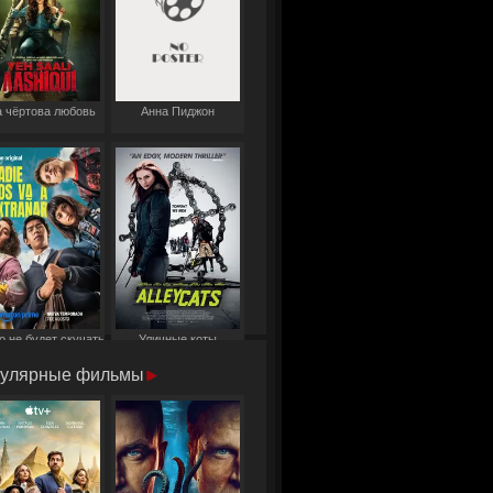
 чёртова любовь
Анна Пиджон
о не будет скучать
Уличные коты
по нам
улярные фильмы