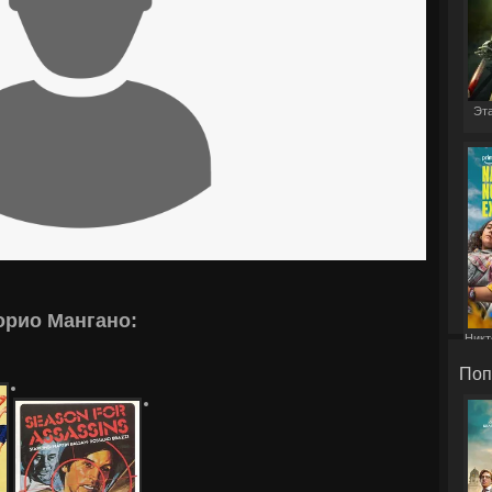
Эта
орио Мангано:
Никт
Поп