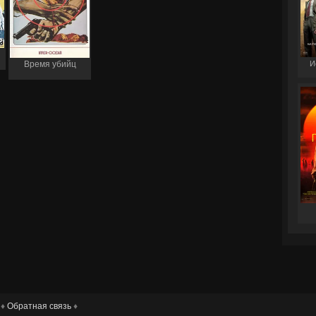
И
Время убийц
 ♦
Обратная связь
♦