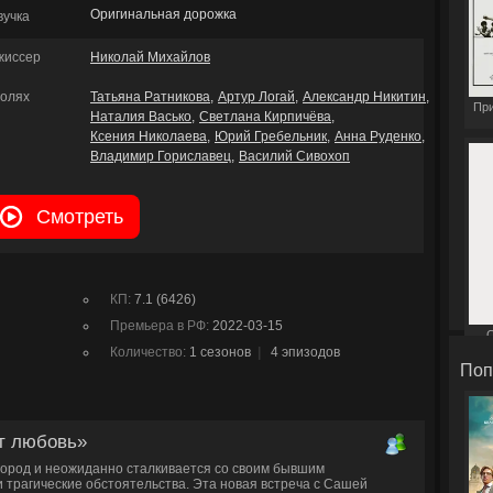
Оригинальная дорожка
вучка
жиссер
Николай Михайлов
ролях
Татьяна Ратникова
Артур Логай
Александр Никитин
При
Наталия Васько
Светлана Кирпичёва
Ксения Николаева
Юрий Гребельник
Анна Руденко
Владимир Гориславец
Василий Сивохоп
Смотреть
КП:
7.1 (6426)
Премьера в РФ:
2022-03-15
С
Количество:
1 сезонов
|
4 эпизодов
Поп
ёт любовь»
город и неожиданно сталкивается со своим бывшим
 трагические обстоятельства. Эта новая встреча с Сашей