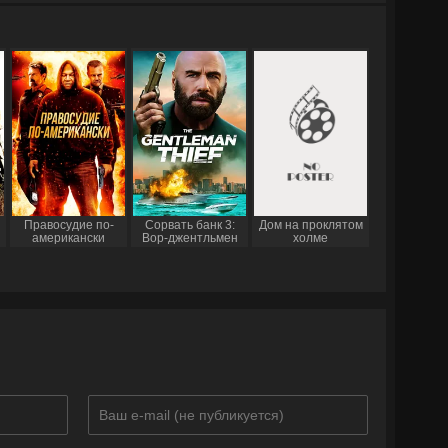
Правосудие по-
Сорвать банк 3:
Дом на проклятом
американски
Вор-джентльмен
холме