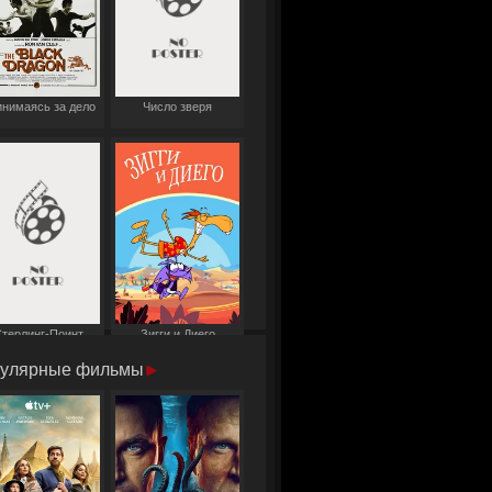
нимаясь за дело
Число зверя
терлинг-Поинт
Зигги и Диего
улярные фильмы