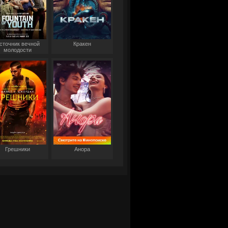
сточник вечной
Кракен
молодости
Грешники
Анора