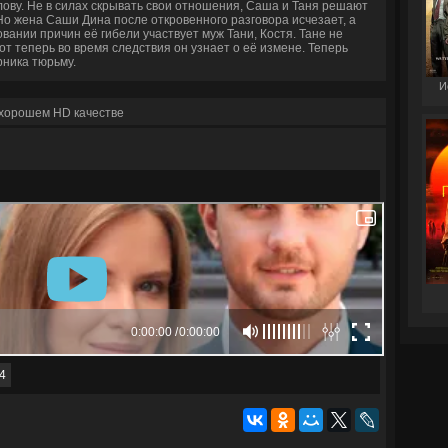
олову. Не в силах скрывать свои отношения, Саша и Таня решают
о жена Саши Дина после откровенного разговора исчезает, а
вании причин её гибели участвует муж Тани, Костя. Тане не
вот теперь во время следствия он узнает о её измене. Теперь
рника тюрьму.
И
 хорошем HD качестве
4