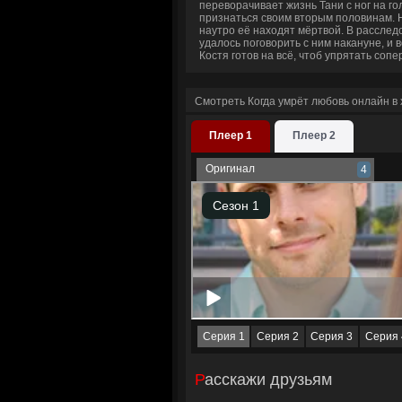
переворачивает жизнь Тани с ног на г
признаться своим вторым половинам. Н
наутро её находят мёртвой. В расследо
удалось поговорить с ним накануне, и 
Костя готов на всё, чтоб упрятать сопе
Смотреть Когда умрёт любовь онлайн в
Плеер 1
Плеер 2
Оригинал
4
Серия 1
Серия 2
Серия 3
Серия 
Расскажи друзьям