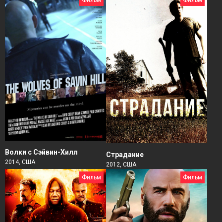
Фильм
Фильм
Волки с Сэйвин-Хилл
Страдание
2014, США
2012, США
Фильм
Фильм