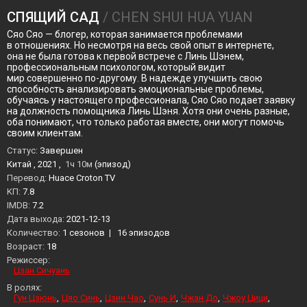
СПЯЩИЙ САД
/ CHEN SHUI HUA YUAN
Сяо Сяо — блогер, которая занимается проблемами
в отношениях. Но несмотря на весь свой опыт в интернете,
она не была готова к первой встрече с Линь Шэнем,
профессиональным психологом, который видит
мир совершенно по-другому. В надежде улучшить свою
способность анализировать эмоциональные проблемы,
обучаясь у настоящего профессионала, Сяо Сяо подает заявку
на должность помощника Линь Шэня. Хотя они очень разные,
оба понимают, что только работая вместе, они могут помочь
своим клиентам.
Статус:
Завершен
Китай , 2021 ,
1ч 10м
(эпизод)
Перевод:
Huace Croton TV
KП:
7.8
IMDB:
7.2
Дата выхода:
2021-12-13
Количество:
1 сезонов
|
16 эпизодов
Возраст:
18
Режиссер:
Цзан Сичуань
В ролях:
Гун Цзюнь
Цяо Синь
Цзин Чао
Сунь И
Чжан До
Чжоу Цици