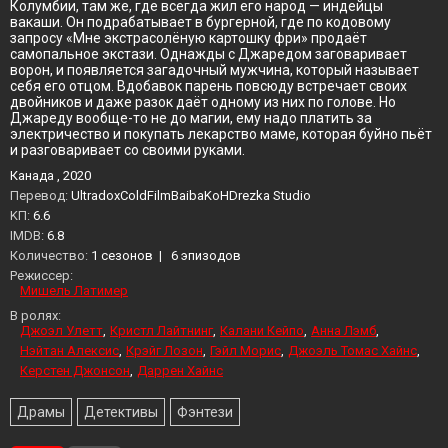
Колумбии, там же, где всегда жил его народ — индейцы
вакаши. Он подрабатывает в бургерной, где по кодовому
запросу «Мне экстрасолёную картошку фри» продаёт
самопальное экстази. Однажды с Джаредом заговаривает
ворон, и появляется загадочный мужчина, который называет
себя его отцом. Вдобавок парень повсюду встречает своих
двойников и даже разок даёт одному из них по голове. Но
Джареду вообще-то не до магии, ему надо платить за
электричество и покупать лекарство маме, которая буйно пьёт
и разговаривает со своими руками.
Канада , 2020
Перевод:
UltradoxColdFilmBaibaKoHDrezka Studio
KП:
6.6
IMDB:
6.8
Количество:
1 сезонов
|
6 эпизодов
Режиссер:
Мишель Латимер
В ролях:
Джоэл Улетт
Кристл Лайтнинг
Калани Кейпо
Анна Лэмб
Нэйтан Алексис
Крэйг Лозон
Гэйл Морис
Джоэль Томас Хайнс
Керстен Джонсон
Даррен Хайнс
Драмы
Детективы
Фэнтези