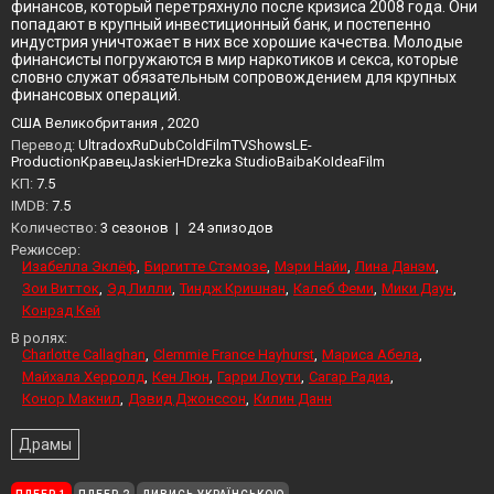
финансов, который перетряхнуло после кризиса 2008 года. Они
попадают в крупный инвестиционный банк, и постепенно
индустрия уничтожает в них все хорошие качества. Молодые
финансисты погружаются в мир наркотиков и секса, которые
словно служат обязательным сопровождением для крупных
финансовых операций.
США Великобритания , 2020
Перевод:
UltradoxRuDubColdFilmTVShowsLE-
ProductionКравецJaskierHDrezka StudioBaibaKoIdeaFilm
KП:
7.5
IMDB:
7.5
Количество:
3 сезонов
|
24 эпизодов
Режиссер:
Изабелла Эклёф
Биргитте Стэмозе
Мэри Найи
Лина Данэм
Зои Витток
Эд Лилли
Тиндж Кришнан
Калеб Феми
Мики Даун
Конрад Кей
В ролях:
Charlotte Callaghan
Clemmie France Hayhurst
Мариса Абела
Майхала Херролд
Кен Люн
Гарри Лоути
Сагар Радиа
Конор Макнил
Дэвид Джонссон
Килин Данн
Драмы