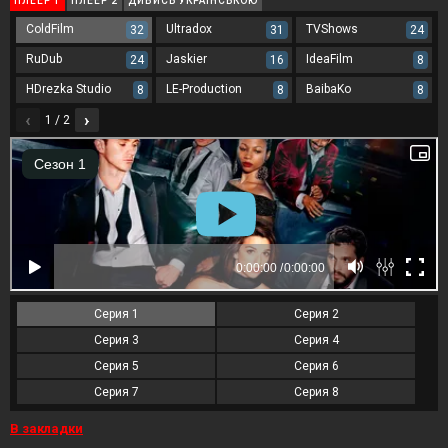
ПЛЕЕР 1
ПЛЕЕР 2
ДИВИСЬ УКРАЇНСЬКОЮ
ColdFilm
Ultradox
TVShows
32
31
24
RuDub
Jaskier
IdeaFilm
24
16
8
HDrezka Studio
LE-Production
BaibaKo
8
8
8
‹
›
1 / 2
Серия 1
Серия 2
Серия 3
Серия 4
Серия 5
Серия 6
Серия 7
Серия 8
В закладки