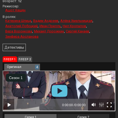
Возраст:
12
Режиссер:
Ашот Кещян
В ролях:
Катерина Шпица
Вадим Андреев
Алёна Хмельницкая
Анатолий Лобоцкий
Иван Прилль
Нил Кропалов
Вера Воронкова
Михаил Дорожкин
Сергей Канаев
Зинфира Арсланова
Детективы
ПЛЕЕР 1
ПЛЕЕР 2
Оригинал
4
Серия 1
Серия 2