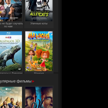
о не будет скучать
Уличные коты
по нам
пагосы с Дэвидом
Манюня
Аттенборо
улярные фильмы