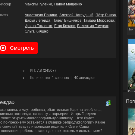
жиссер
Максим Гуленко
Павел Мащенко
ролях
Анастасия Панина
Алексей Нагрудный
Пётр Рыков
Дарья Легейда
Павел Вишняков
Тамара Морозова
Ирина Ткаленко
Егор Козлов
Валентин Томусяк
Никт
Ольга Кияшко
Смотреть
КП:
7.8 (24507)
Количество:
1 сезонов
|
40 эпизодов
Гала
Поп
дежда»
оженились и ждут ребенка, обаятельная Карина влюблена,
ович, как всегда, на посту, а карьерист Игорь Гордеев
 хочет открыть многопрофильную клинику… Кто будет
то по-прежнему останется в клинике репродуктологии? Какое
е сюжета? Будут ли молодые родители Оля и Саша
 появление ребенка станет для них тяжелым испытанием?