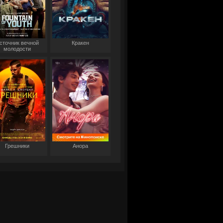
сточник вечной
Кракен
молодости
Грешники
Анора