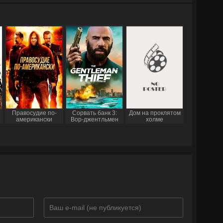
Правосудие по-
Сорвать банк 3:
Дом на проклятом
американски
Вор-джентльмен
холме