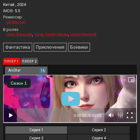
Китай , 2024
IMDB:
5.5
Режиссер:
Lingjun Lin
В ролях:
Цянь Вэньцин
Чэнь Чжантайкан
Цзэн Мэнъюй
Фантастика
Приключения
Боевики
ПЛЕЕР 1
ПЛЕЕР 2
AniStar
16
Серия 1
Серия 2
Серия 3
Серия 4