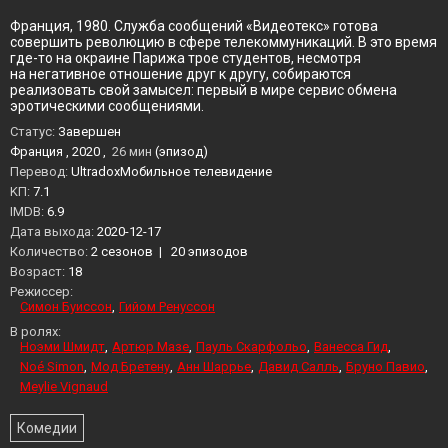
Франция, 1980. Служба сообщений «Видеотекс» готова
совершить революцию в сфере телекоммуникаций. В это время
где-то на окраине Парижа трое студентов, несмотря
на негативное отношение друг к другу, собираются
реализовать свой замысел: первый в мире сервис обмена
эротическими сообщениями.
Статус:
Завершен
Франция , 2020 ,
26 мин
(эпизод)
Перевод:
UltradoxМобильное телевидение
KП:
7.1
IMDB:
6.9
Дата выхода:
2020-12-17
Количество:
2 сезонов
|
20 эпизодов
Возраст:
18
Режиссер:
Симон Буиссон
Гийом Ренуссон
В ролях:
Ноэми Шмидт
Артюр Мазе
Пауль Скарфольо
Ванесса Гид
Noé Simon
Мод Бретену
Анн Шаррье
Давид Салль
Бруно Павио
Meylie Vignaud
Комедии