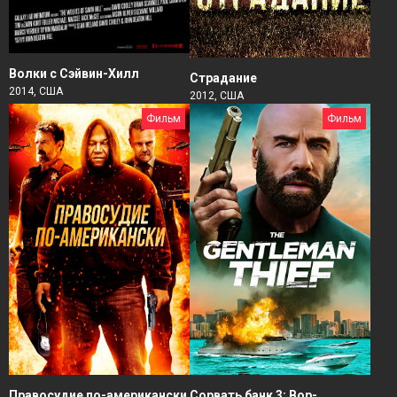
Волки с Сэйвин-Хилл
Страдание
2014, США
2012, США
Фильм
Фильм
Правосудие по-американски
Сорвать банк 3: Вор-