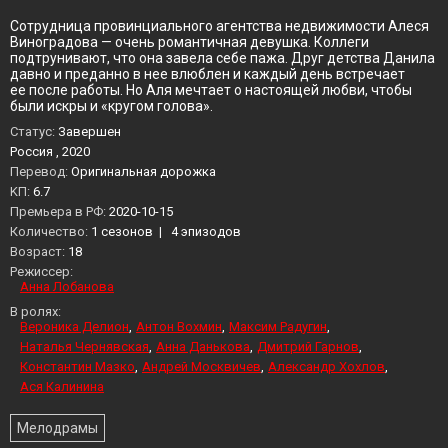
Сотрудница провинциального агентства недвижимости Алеся
Виноградова — очень романтичная девушка. Коллеги
подтрунивают, что она завела себе пажа. Друг детства Данила
давно и преданно в нее влюблен и каждый день встречает
ее после работы. Но Аля мечтает о настоящей любви, чтобы
были искры и «кругом голова».
Статус:
Завершен
Россия , 2020
Перевод:
Оригинальная дорожка
KП:
6.7
Премьера в РФ:
2020-10-15
Количество:
1 сезонов
|
4 эпизодов
Возраст:
18
Режиссер:
Анна Лобанова
В ролях:
Вероника Делион
Антон Вохмин
Максим Радугин
Наталья Чернявская
Анна Данькова
Дмитрий Гарнов
Константин Мазко
Андрей Москвичев
Александр Хохлов
Ася Калинина
Мелодрамы