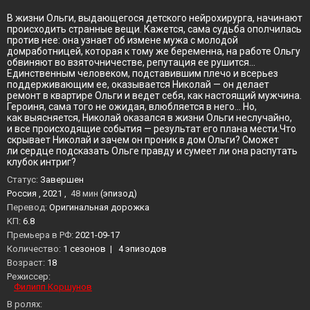
В жизни Ольги, выдающегося детского нейрохирурга, начинают
происходить странные вещи. Кажется, сама судьба ополчилась
против нее: она узнает об измене мужа с молодой
домработницей, которая к тому же беременна, на работе Ольгу
обвиняют во взяточничестве, репутация ее рушится…
Единственным человеком, подставившим плечо и всерьез
поддерживающим ее, оказывается Николай — он делает
ремонт в квартире Ольги и ведет себя, как настоящий мужчина.
Героиня, сама того не ожидая, влюбляется в него… Но,
как выясняется, Николай оказался в жизни Ольги неслучайно,
и все происходящие события — результат его плана мести.Что
скрывает Николай и зачем он проник в дом Ольги? Сможет
ли сердце подсказать Ольге правду и сумеет ли она распутать
клубок интриг?
Статус:
Завершен
Россия , 2021 ,
48 мин
(эпизод)
Перевод:
Оригинальная дорожка
KП:
6.8
Премьера в РФ:
2021-09-17
Количество:
1 сезонов
|
4 эпизодов
Возраст:
18
Режиссер:
Филипп Коршунов
В ролях: