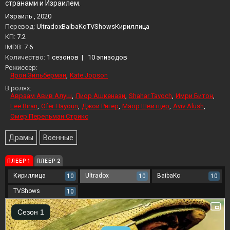
странами и Израилем.
Израиль , 2020
Перевод:
UltradoxBaibaKoTVShowsКириллица
KП:
7.2
IMDB:
7.6
Количество:
1 сезонов
|
10 эпизодов
Режиссер:
Ярон Зильберман
Kate Jopson
В ролях:
Авраам Авив Алуш
Лиор Ашкенази
Shahar Tavoch
Имри Битон
Lee Biran
Ofer Hayoun
Джой Ригер
Маор Швитцер
Aviv Alush
Омер Перельман Стрикс
Драмы
Военные
ПЛЕЕР 1
ПЛЕЕР 2
Кириллица
Ultradox
BaibaKo
10
10
10
TVShows
10