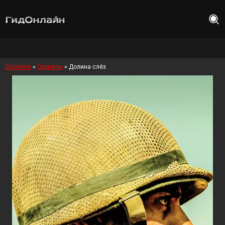
Gidonline
»
Сериалы
» Долина слёз