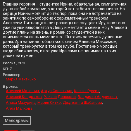
Главная героиня – студентка Ирина, обаятельная, симпатичная,
душа любой компании, у которой нет отбоя от поклонников. Но
сердце Ирины молчит до тех пор, пока она не встречается на
занятиях по самообороне с харизматичным тренером
Алексеем. Пятнадцать лет разницы не смущают Иру, и вот она
уже по уши влюбляется в Лешу и мечтает о семье. Но у Алексея
другие планы на жизнь, и роман со студенткой в них
вписывается лишь мимолетно… Пытаясь залечить душевные
раны, Ира начинает общаться с сыном Алексея Максимом,
который тренируется в том же клубе. Постепенно молодые
люди сближаются, и вот уже Ира сама не понимает, кто из
двоих ей нужен…
Россия , 2020
KП:
7
Режиссер:
Мария Маханько
В ролях:
Алексей Матошин
Артур Сопельник
Ксения Гусева
Алексей Кондрахов
Ульяна Донскова
Владимир Андриянов
Алиса Мазурина
Мария Ситко
Джульетта Шабанова
Алла Малкова
Мелодрамы