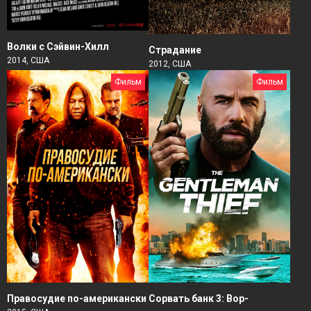
Волки с Сэйвин-Хилл
Страдание
2014, США
2012, США
Фильм
Фильм
Правосудие по-американски
Сорвать банк 3: Вор-