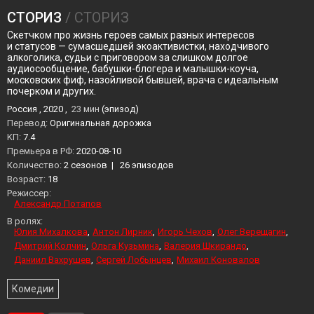
СТОРИЗ
/ СТОРИЗ
Скетчком про жизнь героев самых разных интересов
и статусов — сумасшедшей экоактивистки, находчивого
алкоголика, судьи с приговором за слишком долгое
аудиосообщение, бабушки-блогера и малышки-коуча,
московских фиф, назойливой бывшей, врача с идеальным
почерком и других.
Россия , 2020 ,
23 мин
(эпизод)
Перевод:
Оригинальная дорожка
KП:
7.4
Премьера в РФ:
2020-08-10
Количество:
2 сезонов
|
26 эпизодов
Возраст:
18
Режиссер:
Александр Потапов
В ролях:
Юлия Михалкова
Антон Лирник
Игорь Чехов
Олег Верещагин
Дмитрий Колчин
Ольга Кузьмина
Валерия Шкирандо
Даниил Вахрушев
Сергей Лобынцев
Михаил Коновалов
Комедии