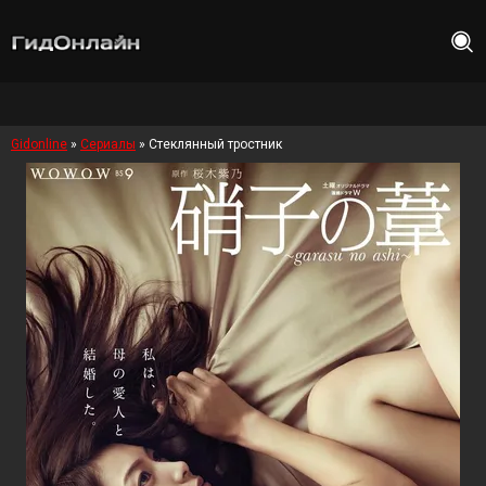
Gidonline
»
Сериалы
» Стеклянный тростник