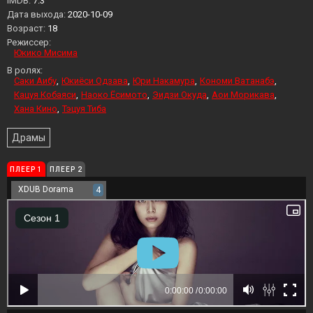
IMDB:
7.3
Дата выхода:
2020-10-09
Возраст:
18
Режиссер:
Юкико Мисима
В ролях:
Саки Аибу
Юкиёси Одзава
Юри Накамура
Кономи Ватанабэ
Кацуя Кобаяси
Наоко Ёсимото
Эидзи Окуда
Аои Морикава
Хана Кино
Тэцуя Тиба
Драмы
ПЛЕЕР 1
ПЛЕЕР 2
XDUB Dorama
4