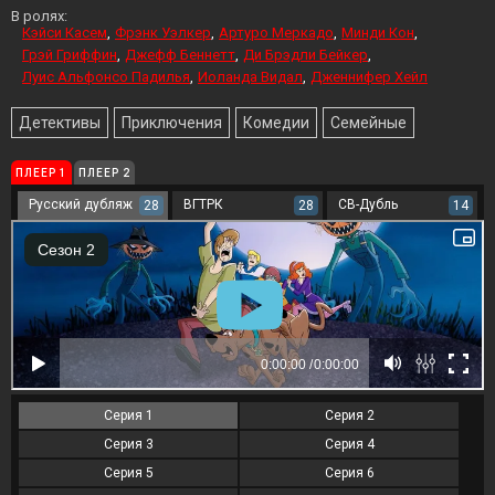
В ролях:
Кэйси Касем
Фрэнк Уэлкер
Артуро Меркадо
Минди Кон
Грэй Гриффин
Джефф Беннетт
Ди Брэдли Бейкер
Луис Альфонсо Падилья
Иоланда Видал
Дженнифер Хейл
Детективы
Приключения
Комедии
Семейные
ПЛЕЕР 1
ПЛЕЕР 2
Русский дубляж
ВГТРК
СВ-Дубль
28
28
14
Серия 1
Серия 2
Серия 3
Серия 4
Серия 5
Серия 6