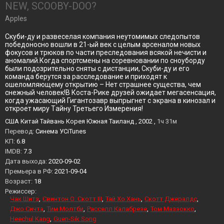
NEW, SCOOBY-DOO?
Apples
Скуби-ду и развеселая компания неутомимых следопытов
победоносно вошли в 21-ый век с целым арсеналом новых
фокусов и трюков по части преследования всякой нечисти и
аномалий.Когда спортсмены на соревновании по сноуборду
были подозрительно сняты с дистанции, Скуби-ду и его
команда берутся за расследование и приходят к
ошеломляющему открытию – Нет страшнее существа, чем
снежный человек!В Коста-Рике друзей ожидает мегасенсация,
когда ужасающий Гигантозавр выпрыгнет с экрана в кинозал и
откроет миру Tайну Третьего Измерения!
США Китай Тайвань Корея Южная Таиланд , 2002 ,
1ч 31м
Перевод:
Синема УСiTunes
KП:
6.8
IMDB:
7.3
Дата выхода:
2020-09-02
Премьера в РФ:
2021-09-04
Возраст:
18
Режиссер:
Чак Шитз
Свинтон О. Скотт III
Тай Хо Хань
Скотт Джералдс
Джо Сичта
Тим Молтби
Расселл Калабрезе
Том Маззокко
Heechul Kang
Guen-Sik Song