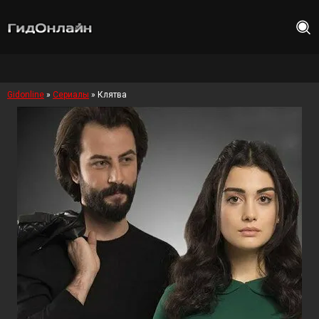
Gidonline
»
Сериалы
» Клятва