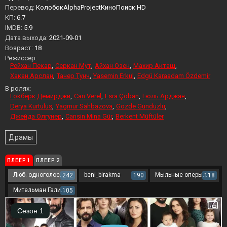
Перевод:
КолобокAlphaProjectКиноПоиск HD
KП:
6.7
IMDB:
5.9
Дата выхода:
2021-09-01
Возраст:
18
Режиссер:
Рейхан Пекар
Серкан Мут
Айхан Озен
Махир Акташ
Хакан Арслан
Танер Тунч
Yasemin Erkul
Edgü Karaadam Özdemir
В ролях:
Гокберк Демирджи
Can Verel
Esra Çoban
Гюль Арджан
Derya Kurtulus
Yagmur Sahbazova
Gozde Gunduzlu
Джейда Олгунер
Cansin Mina Gür
Berkent Müftüler
Драмы
ПЛЕЕР 1
ПЛЕЕР 2
Люб. одноголосый
beni_birakma
Мыльные оперы Турции
242
190
118
Мительман Галина
105