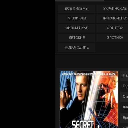
ФИЛЬМЫ
УКРАИНCКИЕ
МЮЗИКЛЫ
ПРИКЛЮЧЕНИ
ФИЛЬМ-НУАР
ФЭНТЕЗИ
ДЕТСКИЕ
ЭРОТИКА
НОВОГОДНИЕ
На
Го
Ст
Жа
Вр