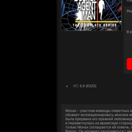
Оз
Ре
В 
КП:
6.6 (6320)
Монах – участник команды секретных а
обожает коллекционировать женское в
была прервана его прежней любовницей
и переметнулась на вражескую сторону. 
только Монах соглашается ей помочь, 
Варгас. Он угрожает расправиться с м