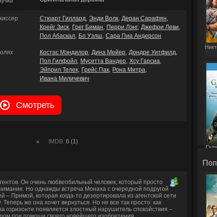
вучка
жиссер
Стюарт Гиллард
Энди Волк
Деран Сарафян
Крейг Зиск
Грег Биман
Перри Лэнг
Джефри Леви
Пол Абаскал
Бо Уэлш
Сара Пиа Андерсон
Никт
ролях
Костас Мэндилор
Дина Мейер
Дондре Уитфилд
Пол Гилфойл
Мусетта Вандер
Хсу Гарсиа
Эйприл Телек
Грейс Пак
Рона Митра
Ивана Миличевич
Смотреть
IMDB:
6 (1)
Гала
Поп
гентов. Он очень любвеобильный человек, который просто
нимание. Но однажды встреча Монаха с очередной подругой
 – Примой, которая когда-то дезертировала из агентской сети
Теперь же она хочет вернуться. Но не все так просто: как
на горизонте появляется злостный нарушитель спокойствия –
иром при помощи своего новейшего изобретения.