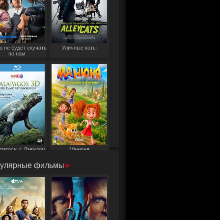
о не будет скучать
Уличные коты
по нам
пагосы с Дэвидом
Манюня
Аттенборо
улярные фильмы