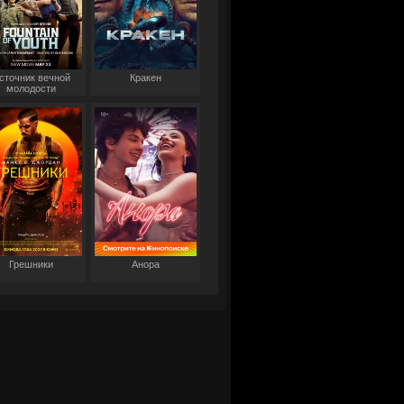
сточник вечной
Кракен
молодости
Грешники
Анора